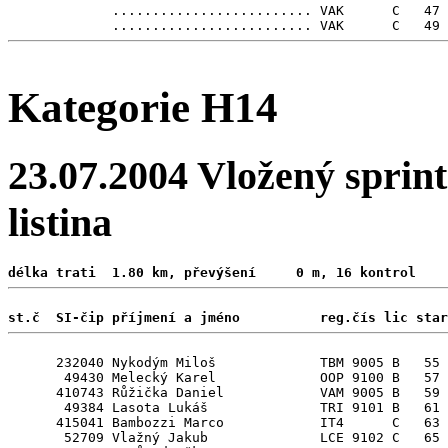
             ......................... VAK      C   47

Kategorie H14
23.07.2004 Vložený sprint
listina
délka trati  1.80 km, převýšení     0 m, 16 kontrol 
st.č  SI-čip příjmení a jméno          reg.čís lic star
      232040 Nykodým Miloš             TBM 9005 B   55

       49430 Melecký Karel             OOP 9100 B   57

      410743 Růžička Daniel            VAM 9005 B   59

       49384 Lasota Lukáš              TRI 9101 B   61

      415041 Bambozzi Marco            IT4      C   63 
       52709 Vlažný Jakub              LCE 9102 C   65
