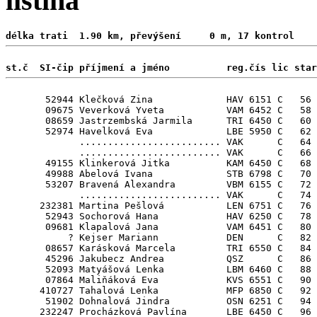
listina
délka trati  1.90 km, převýšení     0 m, 17 kontrol 
st.č  SI-čip příjmení a jméno          reg.čís lic star
       52944 Klečková Zina             HAV 6151 C   56

       09675 Veverková Yveta           VAM 6452 C   58

       08659 Jastrzembská Jarmila      TRI 6450 C   60

       52974 Havelková Eva             LBE 5950 C   62

             ......................... VAK      C   64

             ......................... VAK      C   66

       49155 Klinkerová Jitka          KAM 6450 C   68

       49988 Abelová Ivana             STB 6798 C   70

       53207 Bravená Alexandra         VBM 6155 C   72

             ......................... VAK      C   74

      232381 Martina Pešlová           LEN 6751 C   76

       52943 Sochorová Hana            HAV 6250 C   78

       09681 Klapalová Jana            VAM 6451 C   80

           ? Kejser Mariann            DEN      C   82 
       08657 Karásková Marcela         TRI 6550 C   84

       45296 Jakubecz Andrea           QSZ      C   86 
       52093 Matyášová Lenka           LBM 6460 C   88

       07864 Maliňáková Eva            KVS 6551 C   90

      410727 Tahalová Lenka            MFP 6850 C   92

       51902 Dohnalová Jindra          OSN 6251 C   94 
      232247 Procházková Pavlína       LBE 6450 C   96
