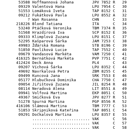
       53588 Hoffmannová Johana        JPV 7852 R   29

       09329 Valentová Hana            LPU 7954 C   30

       51553 Lomáková Iveta            TAP 8152 C   31

       09212 Fukátková Pavla           LPU 8552 A   32

           ? Wan Rosanna               CHN      C   33 
      218226 Blond Tatiana             ITA      C   34 
       53240 Ptáčková Veronika         TBM 7374 R   35

       51568 Hrazdírová Iva            SCP 8152 E   36

       09333 Klimplová Zuzana          LPU 8151 C   37

       52295 Kašparová Šárka           JAM 7253 C   38

       49983 Žďárská Romana            STB 8196 C   39

       51850 Pavlíková Lucie           TAP 7552 C   40

       09679 Vandasová Markéta         VAM 7250 C   41

      416325 Bernátková Markéta        PVP 7751 C   42

      412424 Deck Anna                 PL4      C   43 
       09207 Víchová Šárka             LPU 8352 C   44

       49692 Navrkalová Petra          ZBM 8255 C   45

       09499 Kuncová Jana              SRK 7553 E   46

       05177 Hlubučková Dominika       CHA 7750 C   47

       09054 Jiřištová Zuzana          JIL 8254 R   48

       08114 Neradová Alena            LIT 8551 A   49

       09941 Volfová Martina           EKP 8051 C   50

       49367 Smičková Eva              JPV 8277 R   51

       51278 Spurná Martina            PGP 8556 R   52

      416106 Slámová Martina           TBM 7777 C   53

       51853 Skripniková Kateřina      TAP 8051 C   54

       09291 Dočkalová Martina         LPU 8357 E   55

             ......................... VAK      C   56

             ......................... VAK      C   57

             ......................... VAK      C   58
