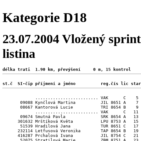
Kategorie D18
23.07.2004 Vložený sprint
listina
délka trati  1.90 km, převýšení     0 m, 15 kontrol 
st.č  SI-čip příjmení a jméno          reg.čís lic star
             ......................... VAK      C    5

       09088 Kynčlová Martina          JIL 8651 A    7

       08667 Kantorová Lucie           TRI 8654 B    9

             ......................... VAK      C   11

       09674 Smutná Pavla              SRK 8654 A   13

      301632 Mrštíková Květa           LPU 8753 A   15

       51539 Hradilová Jana            TUR 8651 C   17

      232114 Letfusová Veronika        TAP 8654 B   19

      416287 Prchalová Ivana           JIL 8754 C   21

       52075 Stratilová Marie          ZBM 8751 A   23
