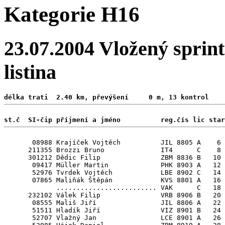
Kategorie H16
23.07.2004 Vložený sprint
listina
délka trati  2.40 km, převýšení     0 m, 13 kontrol 
st.č  SI-čip příjmení a jméno          reg.čís lic star
       08988 Krajíček Vojtěch          JIL 8805 A    6 
      211355 Brozzi Bruno              IT4      C    8 
      301212 Dědic Filip               ZBM 8836 B   10

       09417 Müller Martin             PHK 8903 A   12 
       52976 Tvrdek Vojtěch            LBE 8902 C   14

       07865 Maliňák Štěpán            KVS 8801 A   16

             ......................... VAK      C   18

      232102 Válek Filip               VRB 8906 B   20

       08555 Mališ Jiří                JIL 8806 A   22 
       51511 Hladík Jiří               VIZ 8901 B   24 
       52707 Vlažný Jan                LCE 8901 A   26 