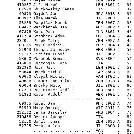
       52085 Hájek Daniel              ZBM 8919 A   28 
      416237 Jiří Mikeš                LEN 8801 C   30

       07570 Shutkovskiy Denis         IT4      C   32 
       49873 Gajdoš Jan                JPV 8913 B   34

      303917 Tůma Marek                JIL 8803 C   36 
       53289 Pospíšek Marek            TBM 8907 A   38

       09427 Panchártek Jan            PHK 8802 A   40 
       07878 Kunc Petr                 MLA 8801 B   42

      411764 Štemberk Adam             LBE 8904 B   44 
      232021 Plšek Matěj               ZBM 8927 A   46

       00115 Pavlů Ondřej              PGP 8904 A   48 
       51943 Thomas Jaroslav           VRB 8909 C   50

       51117 Jiřišta Luboš             JIL 8802 C   52

       53690 Zbranek Roman             KVS 8802 C   54

      415038 Castangia Luca            IT4      C   56 
      232380 Petr Pešl                 LEN 8901 C   58

       53644 Hodek Michal              TAP 8808 B   60

       09670 Klapal Michal             VAM 8802 C   62 
       49686 Zimmermann Jakub          ZBM 8928 A   64 
       09094 Břeský Matěj              JIL 8801 C   66 
       07239 Preininger Ondřej         DOB 8801 C   68

       51882 Kolář Rudolf              ABR 8901 C   70

             ......................... VAK      C   72

       09385 Kubát Jan                 PHK 8902 A   74 
       51513 Malý Ondřej               VIZ 8911 B   76 
      232162 Janča Jaroslav            VRB 8904 C   78

      210458 Benini Jacopo             IT4      C   80 
       52136 Bořil Tomáš               ZBM 8833 A   82 
       52705 Perůtka Jan               JIL 8808 A   84

             ......................... VAK      C   86
