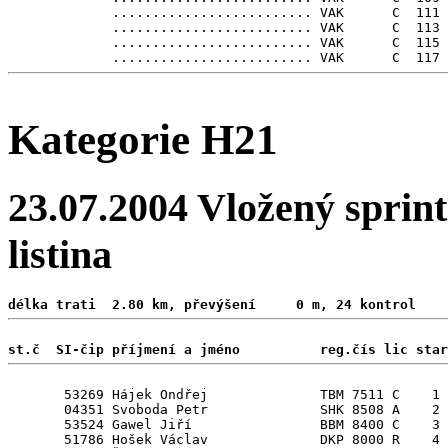
             ......................... VAK      C  111

             ......................... VAK      C  113

             ......................... VAK      C  115

Kategorie H21
23.07.2004 Vložený sprint
listina
délka trati  2.80 km, převýšení     0 m, 24 kontrol 
st.č  SI-čip příjmení a jméno          reg.čís lic star