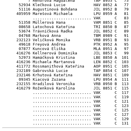
           ? Řehořová Magdaléna        TAP 8955 C   75 
       52934 Klečková Lucie            HAV 8852 A   77

       51116 Augustinová Bohdana       JIL 8952 B   79

      405959 Marešová Michaela         LPU 8959 A   81

             ......................... VAK      C   83

       51358 Müllerová Hana            VAM 8851 C   85

       08658 Latochová Kateřina        TRI 8850 B   87

       53674 Trávníčková Radka         JIL 8852 C   89

       04768 Marková Anna              TBM 8989 C   91

      232123 Veličková Monika          VRB 8951 B   93

       49618 Freyová Andrea            PTK 8952 A   95

       07877 Kuncová Eliška            MLA 8951 A   97

      416276 Kellnerová Dominika       JIL 8853 C   99

       52973 Hamáčková Kristina        LBE 8850 A  101

      416236 Michaela Martanová        LEN 8852 C  103

      411772 Rossmanithová Kateřina    AOP 8951 C  105

      232189 Gabrovská Lucie           TAP 8854 C  107

      232146 Krhutová Kateřina         HAV 8851 C  109

       09345 Kiacová Zuzana            LPU 8954 A  111

      232155 Hradilová Veronika        VRB 8950 B  113

      416279 Roženková Karolína        JIL 8851 C  115

             ......................... VAK      C  117

             ......................... VAK      C  119

             ......................... VAK      C  121

             ......................... VAK      C  123

             ......................... VAK      C  125

             ......................... VAK      C  127

             ......................... VAK      C  129
