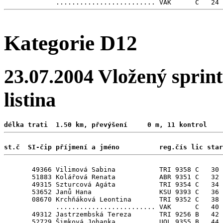
Kategorie D12
23.07.2004 Vložený sprint
listina
délka trati  1.50 km, převýšení     0 m, 11 kontrol 
st.č  SI-čip příjmení a jméno          reg.čís lic star
       49366 Vilimová Sabina           TRI 9358 C   30

       51883 Kolářová Renata           ABR 9351 C   32

       49315 Szturcová Agáta           TRI 9354 C   34

       53652 Janů Hana                 KSU 9393 C   36

       08670 Krchňáková Leontina       TRI 9352 C   38

             ......................... VAK      C   40

       49312 Jastrzembská Tereza       TRI 9256 B   42

       52729 Šimková Johanka           UOL 9355 B   44
