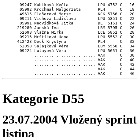
       09247 Kubíková Květa            LPU 4752 C   16

       05992 Krochmal Malgorzata       PL4      C   18 
       49615 Flašarová Marie           KCK 5756 C   20

       09211 Víchová Ladislava         LPU 5851 C   22

       05991 Nedvídková Jitka          DLT 5151 C   24

      219280 Janská Iva                LBM 5795 C   26

       52698 Vlažná Mirka              LCE 5852 C   28

       09216 Mrštíková Hana            LPU 5552 C   30

      412423 Deck Krystyna             PL4      C   32 
       52058 Salajková Věra            LBM 5558 C   34

       09224 Lulayová Věra             LPU 5651 C   36

             ......................... VAK      C   38

             ......................... VAK      C   40

             ......................... VAK      C   42

             ......................... VAK      C   44

Kategorie D55
23.07.2004 Vložený sprint
listina