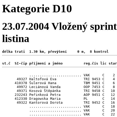
Kategorie D10
23.07.2004 Vložený sprint
listina
délka trati  1.30 km, převýšení     0 m,  8 kontrol 
st.č  SI-čip příjmení a jméno          reg.čís lic star
             ......................... VAK      C    2

       49327 Haltofová Eva             TRI 9453 C    4 
      410378 Šulerová Hana             TBM 9451 C    6

       49972 Leciánová Vanda           OOP 7453 C    8

       49371 Kosová Štěpánka           TRI 9458 C   10 
      232243 Peřinková Petra           AOP 9451 C   12

      412330 Dragowska Maria           PL       C   14 
       49322 Kantorová Dorota          TRI 9452 C   16 
             ......................... VAK      C   18

             ......................... VAK      C   20

             ......................... VAK      C   22
