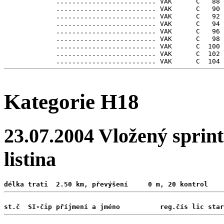
             ......................... VAK      C   88

             ......................... VAK      C   90

             ......................... VAK      C   92

             ......................... VAK      C   94

             ......................... VAK      C   96

             ......................... VAK      C   98

             ......................... VAK      C  100

             ......................... VAK      C  102

Kategorie H18
23.07.2004 Vložený sprint
listina
délka trati  2.50 km, převýšení     0 m, 20 kontrol 
st.č  SI-čip příjmení a jméno          reg.čís lic star