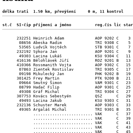
délka trati  1.50 km, převýšení     0 m, 11 kontrol 
st.č  SI-čip příjmení a jméno          reg.čís lic star
      232251 Heinrich Adam             AOP 9202 C    3

       08656 Abeska Radim              TRI 9308 C    5

       53565 Ludvík Vojtěch            STB 9301 C    7

      232192 Sýkora Jan                AOP 9201 C    9

       49303 Lacina Lukáš              KSU 9304 C   11

      416136 Bělohlávek Jiří           ROZ 9201 B   13

      410366 Rossmanith Vojta          AOP 9302 C   15

       07863 Zientek Rostislav         TRI 9305 C   17

       09198 Mikulecký Jan             PHK 9202 B   19

      301425 Frey Martin               PTK 9200 B   21

       09664 Smutný Šimon              VAM 9301 C   23

       08799 Hadač Filip               AOP 9301 C   25

       49308 Gráf Michal               TRI 9304 C   27

      307753 Kovács Sebestyén          QSZ      C   29 
       49493 Lacina Jakub              KSU 9303 C   31

      232136 Schuster Marek            AOP 9303 C   33

       49365 Argaláš Michal            TRI 9301 B   35

             ......................... VAK      C   37

             ......................... VAK      C   39

             ......................... VAK      C   41

             ......................... VAK      C   43

             ......................... VAK      C   45
