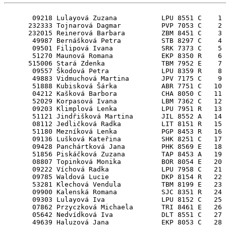
       09218 Lulayová Zuzana           LPU 8551 C    1

      232333 Tojnarová Dagmar          PVP 7053 C    2

      232015 Reinerová Barbara         ZBM 8451 C    3

       49987 Bernášková Petra          STB 8297 C    4

       09501 Filipová Ivana            SRK 7373 C    5

       51270 Maunová Romana            EKP 8350 R    6

      515006 Stará Zdenka              TBM 7952 E    7

       09557 Škodová Petra             LPU 8359 R    8

       49883 Vidmuchová Martina        JPV 7175 C    9

       51888 Kubisková Šárka           ABR 7751 C   10

       04212 Kašková Barbora           CHA 8050 C   11

       52029 Korpasová Ivana           LBM 7362 C   12

       09203 Klimplová Lenka           LPU 7951 R   13

       51121 Jindřišková Martina       JIL 8552 A   14

       08112 Jedličková Radka          LIT 8151 R   15

       51180 Mezníková Lenka           PGP 8453 R   16

       09136 Lušková Kateřina          SHK 8251 C   17

       09428 Panchártková Jana         PHK 8569 E   18

       51856 Piskáčková Zuzana         TAP 8453 A   19

       08807 Topinková Monika          BOR 8054 E   20

       09222 Víchová Radka             LPU 7958 C   21

       09785 Waldová Lucie             DKP 8154 R   22

       53281 Klechová Vendula          TBM 8199 E   23

       09900 Kalenská Romana           SJC 8351 R   24

       09303 Lulayová Iva              LPU 8152 C   25

       07862 Przyczková Michaela       TRI 8461 E   26

       05642 Nedvídková Iva            DLT 8551 C   27

       49639 Haluzová Jana             EKP 8053 C   28
