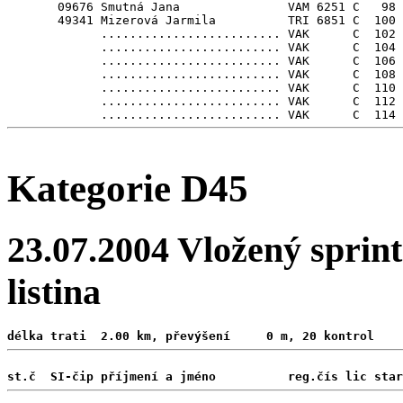
       09676 Smutná Jana               VAM 6251 C   98

       49341 Mizerová Jarmila          TRI 6851 C  100

             ......................... VAK      C  102

             ......................... VAK      C  104

             ......................... VAK      C  106

             ......................... VAK      C  108

             ......................... VAK      C  110

             ......................... VAK      C  112

Kategorie D45
23.07.2004 Vložený sprint
listina
délka trati  2.00 km, převýšení     0 m, 20 kontrol 
st.č  SI-čip příjmení a jméno          reg.čís lic star