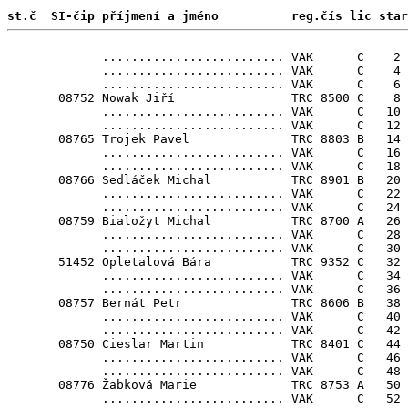
st.č  SI-čip příjmení a jméno          reg.čís lic star
             ......................... VAK      C    2

             ......................... VAK      C    4

             ......................... VAK      C    6

       08752 Nowak Jiří                TRC 8500 C    8 
             ......................... VAK      C   10

             ......................... VAK      C   12

       08765 Trojek Pavel              TRC 8803 B   14 
             ......................... VAK      C   16

             ......................... VAK      C   18

       08766 Sedláček Michal           TRC 8901 B   20 
             ......................... VAK      C   22

             ......................... VAK      C   24

       08759 Bialožyt Michal           TRC 8700 A   26 
             ......................... VAK      C   28

             ......................... VAK      C   30

       51452 Opletalová Bára           TRC 9352 C   32

             ......................... VAK      C   34

             ......................... VAK      C   36

       08757 Bernát Petr               TRC 8606 B   38 
             ......................... VAK      C   40

             ......................... VAK      C   42

       08750 Cieslar Martin            TRC 8401 C   44 
             ......................... VAK      C   46

             ......................... VAK      C   48

       08776 Žabková Marie             TRC 8753 A   50

             ......................... VAK      C   52
