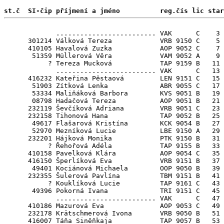
st.č  SI-čip příjmení a jméno          reg.čís lic star
             ......................... VAK      C    3

      301214 Válková Tereza            VRB 9150 C    5

      410105 Havalová Zuzka            AOP 9052 C    7

       51359 Müllerová Věra            VAM 9052 A    9

           ? Tereza Mucková            TAP 9159 B   11

             ......................... VAK      C   13

      416232 Kateřina Pěstaová         LEN 9151 C   15

       51903 Zítková Lenka             ABR 9055 C   17

       53334 Maliňáková Barbora        KVS 9051 B   19

       08798 Hadačová Tereza           AOP 9051 B   21

      232119 Ševčíková Adriana         VRB 9051 C   23

      232158 Tihonová Hana             TAP 9052 B   25

       49617 Flašarová Kristína        KCK 9054 B   27

       52970 Mezníková Lucie           LBE 9150 A   29

      232201 Hájková Monika            PTK 9150 B   31

           ? Řehořová Adéla            TAP 9155 B   33

      410158 Pavelková Klára           AOP 9054 C   35 
      416150 Šperlíková Eva            VRB 9151 B   37

       49401 Kociánová Michaela        OOP 9050 B   39

      232355 Šulerová Pavlína          TBM 9151 B   41

           ? Kouklíková Lucie          TAP 9161 C   43 
       49396 Pokorná Ivana             TRI 9151 C   45

             ......................... VAK      C   47

      410186 Mazurová Eva              AOP 9053 C   49

      232178 Krätschmerová Ivona       VRB 9050 B   51

      416007 Táňa Siněňkaja            TAP 9057 B   53
