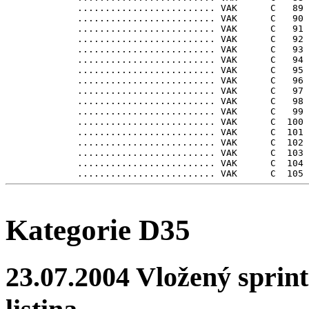
             ......................... VAK      C   89

             ......................... VAK      C   90

             ......................... VAK      C   91

             ......................... VAK      C   92

             ......................... VAK      C   93

             ......................... VAK      C   94

             ......................... VAK      C   95

             ......................... VAK      C   96

             ......................... VAK      C   97

             ......................... VAK      C   98

             ......................... VAK      C   99

             ......................... VAK      C  100

             ......................... VAK      C  101

             ......................... VAK      C  102

             ......................... VAK      C  103

             ......................... VAK      C  104

Kategorie D35
23.07.2004 Vložený sprint