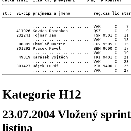
délka trati  1.20 km, převýšení     0 m,  9 kontrol 
st.č  SI-čip příjmení a jméno          reg.čís lic star
             ......................... VAK      C    7

      411926 Kovács Domonkos           QSZ      C    9 
      232241 Tojnar Jan                FSP 9501 C   11 
             ......................... VAK      C   13

       08885 Chmelař Martin            JPV 9505 C   15

      301292 Ptáček Pavel              BBM 9600 C   17

             ......................... VAK      C   19

       49319 Karásek Vojtěch           TRI 9401 C   21 
             ......................... VAK      C   23

      301427 Hájek Lukáš               PTK 9400 C   25

Kategorie H12
23.07.2004 Vložený sprint
listina