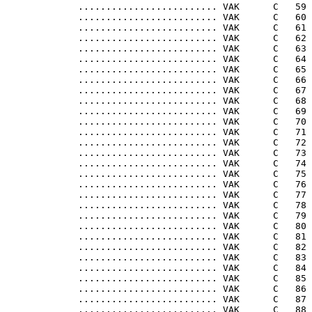
             ......................... VAK      C   59

             ......................... VAK      C   60

             ......................... VAK      C   61

             ......................... VAK      C   62

             ......................... VAK      C   63

             ......................... VAK      C   64

             ......................... VAK      C   65

             ......................... VAK      C   66

             ......................... VAK      C   67

             ......................... VAK      C   68

             ......................... VAK      C   69

             ......................... VAK      C   70

             ......................... VAK      C   71

             ......................... VAK      C   72

             ......................... VAK      C   73

             ......................... VAK      C   74

             ......................... VAK      C   75

             ......................... VAK      C   76

             ......................... VAK      C   77

             ......................... VAK      C   78

             ......................... VAK      C   79

             ......................... VAK      C   80

             ......................... VAK      C   81

             ......................... VAK      C   82

             ......................... VAK      C   83

             ......................... VAK      C   84

             ......................... VAK      C   85

             ......................... VAK      C   86

             ......................... VAK      C   87

             ......................... VAK      C   88
