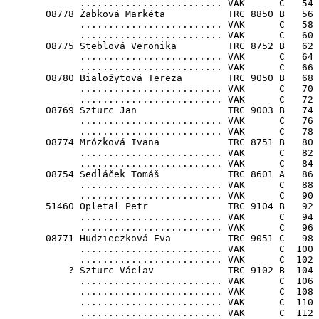
             ......................... VAK      C   54

       08778 Žabková Markéta           TRC 8850 B   56

             ......................... VAK      C   58

             ......................... VAK      C   60

       08775 Steblová Veronika         TRC 8752 B   62

             ......................... VAK      C   64

             ......................... VAK      C   66

       08780 Bialožytová Tereza        TRC 9050 B   68

             ......................... VAK      C   70

             ......................... VAK      C   72

       08769 Szturc Jan                TRC 9003 B   74

             ......................... VAK      C   76

             ......................... VAK      C   78

       08774 Mrózková Ivana            TRC 8751 B   80

             ......................... VAK      C   82

             ......................... VAK      C   84

       08754 Sedláček Tomáš            TRC 8601 A   86 
             ......................... VAK      C   88

             ......................... VAK      C   90

       51460 Opletal Petr              TRC 9104 B   92

             ......................... VAK      C   94

             ......................... VAK      C   96

       08771 Hudzieczková Eva          TRC 9051 C   98

             ......................... VAK      C  100

             ......................... VAK      C  102

           ? Szturc Václav             TRC 9102 B  104

             ......................... VAK      C  106

             ......................... VAK      C  108

             ......................... VAK      C  110

             ......................... VAK      C  112
