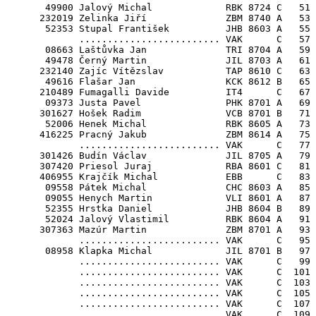
       49900 Jalový Michal             RBK 8724 C   51

      232019 Zelinka Jiří              ZBM 8740 A   53 
       52353 Stupal František          JHB 8603 A   55 
             ......................... VAK      C   57

       08663 Laštůvka Jan              TRI 8704 A   59 
       49478 Černý Martin              JIL 8703 A   61 
      232140 Zajíc Vítězslav           TAP 8610 C   63

       49616 Flašar Jan                KCK 8612 B   65 
      210489 Fumagalli Davide          IT4      C   67 
       09373 Justa Pavel               PHK 8701 A   69 
      301627 Hošek Radim               VCB 8701 B   71

       52006 Henek Michal              RBK 8605 A   73 
      416225 Pracný Jakub              ZBM 8614 A   75 
             ......................... VAK      C   77

      301426 Budín Václav              JIL 8705 A   79

      307420 Priesol Juraj             RBA 8601 C   81 
      406955 Krajčík Michal            EBB      C   83 
       09558 Pátek Michal              CHC 8603 A   85 
       09055 Henych Martin             VLI 8601 A   87 
       52355 Hrstka Daniel             JHB 8604 B   89 
       52024 Jalový Vlastimil          RBK 8604 A   91 
      307363 Mazúr Martin              ZBM 8701 A   93 
             ......................... VAK      C   95

       08958 Klapka Michal             JIL 8701 B   97

             ......................... VAK      C   99

             ......................... VAK      C  101

             ......................... VAK      C  103

             ......................... VAK      C  105

             ......................... VAK      C  107

             ......................... VAK      C  109
