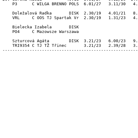
    P3      C WILGA BRENNO POLS  6.01/27   3.11/30   4.
    Doležalová Radka       DISK  2.30/19   4.01/21   8.
    VRL     C OOS TJ Spartak Vr  2.30/19   1.31/23   4.
    Bielecka Izabela       DISK                        
    PO4     C Mazowsze Warszawa                        
    Szturcová Agáta        DISK  3.21/23   6.00/23   9.
    TRI9354 C TJ TŽ Třinec       3.21/23   2.39/28   3.
-------------------------------------------------------