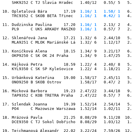
    SHK9252 C TJ Slavia Hradec   1.40/12   0.55/ 5   5.
10. Opletalová Bára       17.19
  1.16/ 1
   1.58/ 1
   6.
    TRC9352 C SKOB BETA Třinec 
  1.16/ 1
   0.42/ 1
   4.
11. Dudzinska Paulina     17.20
  1.16/ 1
   2.13/ 2   4.
    PL9     C UKS ARKADY RASZKO
  1.16/ 1
   0.57/ 7   2.
12. Sklenářová Jana       17.21  1.32/ 6   2.44/10   5.
    MLA9251 C MLOK Mariánské Lá  1.32/ 6   1.12/17   2.
13. Koníčková Alena       18.15  1.34/ 9   3.21/17   6.
    OKP9250 C SK OK 24 Praha     1.34/ 9   1.47/25   3.
14. Hájková Petra         18.59  1.22/ 4   2.40/ 8   5.
    KYL9350 C SK SP Kylešovice   1.22/ 4   1.18/21   2.
15. Urbánková Kateřina    19.00  1.58/17   2.45/11   5.
    ONO9250 B SKOB Ostrov        1.58/17   0.47/ 2   3.
16. Mücková Barbora       19.23  2.47/22   3.44/18   9.
    TAP9352 C KOB TRETRA Praha   2.47/22   0.57/ 7   6.
17. Szlendak Joanna       19.39  1.52/14   2.54/14   5.
    PO4     C Mazowsze Warszawa  1.52/14   1.02/11   2.
18. Mrázová Pavla         21.25  8.08/29   9.11/28  10.
    DCE9350 C TJ Sokol Dobřicho  8.08/29   1.03/12   1.
19. Tejchmanová Alexandr  22.02  3.22/24   7.59/26  12.