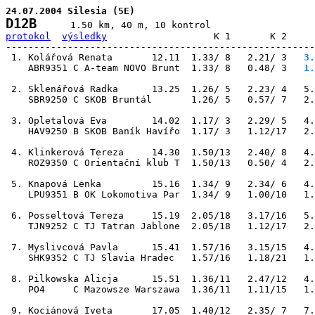
24.07.2004 Silesia (5E)
D12B
protokol
výsledky
                   K 1       K 2     
-------------------------------------------------------
 1. Kolářová Renata       12.11  1.33/ 8   2.21/ 3
   3.
    ABR9351 C A-team NOVO Brunt  1.33/ 8   0.48/ 3
   1.
 2. Sklenářová Radka      13.25  1.26/ 5   2.23/ 4   5.
    SBR9250 C SKOB Bruntál       1.26/ 5   0.57/ 7   2.
 3. Opletalová Eva        14.02  1.17/ 3   2.29/ 5   4.
    HAV9250 B SKOB Baník Havířo  1.17/ 3   1.12/17   2.
 4. Klinkerová Tereza     14.30  1.50/13   2.40/ 8   4.
    ROZ9350 C Orientační klub T  1.50/13   0.50/ 4   2.
 5. Knapová Lenka         15.16  1.34/ 9   2.34/ 6   4.
    LPU9351 B OK Lokomotiva Par  1.34/ 9   1.00/10   1.
 6. Posseltová Tereza     15.19  2.05/18   3.17/16   5.
    TJN9252 C TJ Tatran Jablone  2.05/18   1.12/17   2.
 7. Myslivcová Pavla      15.41  1.57/16   3.15/15   4.
    SHK9352 C TJ Slavia Hradec   1.57/16   1.18/21   1.
 8. Pilkowska Alicja      15.51  1.36/11   2.47/12   4.
    PO4     C Mazowsze Warszawa  1.36/11   1.11/15   1.
 9. Kociánová Iveta       17.05  1.40/12   2.35/ 7   7.