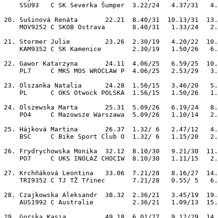
    SSU93   C SK Severka Šumper  3.22/24   4.37/31   4.
20. Sušinová Renáta       22.21  8.40/31  10.13/31  13.
    MOV9252 C SKOB Ostrava       8.40/31   1.33/24   2.
21. Stormer Julie         23.26  2.30/19   4.20/22  10.
    KAM9352 C SK Kamenice        2.30/19   1.50/26   6.
22. Gawor Katarzyna       24.11  4.06/25   6.59/25  10.
    PL7     C MKS MOS WROCLAW P  4.06/25   2.53/29   3.
23. Olszanka Natalia      24.28  1.56/15   3.46/20   5.
    PL      C OKS Otwock POLSKA  1.56/15   1.50/26   1.
24. Olszewska Marta       25.31  5.09/26   6.19/24   8.
    PO4     C Mazowsze Warszawa  5.09/26   1.10/14   2.
25. Hájková Martina       26.37  1.32/ 6   2.47/12   4.
    BSC     C Bike Sport Club O  1.32/ 6   1.15/20   2.
26. Frydrychowska Monika  32.12  8.10/30   9.21/30  11.
    PO7     C UKS INOLAZ CHOCIW  8.10/30   1.11/15   2.
27. Krchňáková Leontina   33.06  7.21/28   8.16/27  14.
    TRI9352 C TJ TŽ Třinec       7.21/28   0.55/ 5   6.
28. Czajkowska Aleksandr  38.32  2.36/21   3.45/19  19.
    AUS1992 C Australie          2.36/21   1.09/13  15.
29. Gorska Kasia          49.18  6.01/27   9.12/29  14.