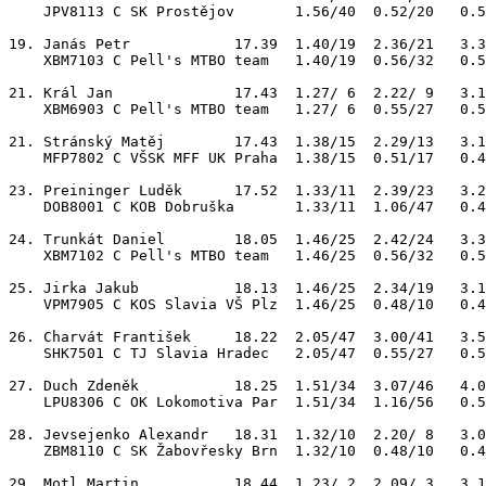
    JPV8113 C SK Prostějov       1.56/40  0.52/20   0.5
19. Janás Petr            17.39  1.40/19  2.36/21   3.3
    XBM7103 C Pell's MTBO team   1.40/19  0.56/32   0.5
21. Král Jan              17.43  1.27/ 6  2.22/ 9   3.1
    XBM6903 C Pell's MTBO team   1.27/ 6  0.55/27   0.5
21. Stránský Matěj        17.43  1.38/15  2.29/13   3.1
    MFP7802 C VŠSK MFF UK Praha  1.38/15  0.51/17   0.4
23. Preininger Luděk      17.52  1.33/11  2.39/23   3.2
    DOB8001 C KOB Dobruška       1.33/11  1.06/47   0.4
24. Trunkát Daniel        18.05  1.46/25  2.42/24   3.3
    XBM7102 C Pell's MTBO team   1.46/25  0.56/32   0.5
25. Jirka Jakub           18.13  1.46/25  2.34/19   3.1
    VPM7905 C KOS Slavia VŠ Plz  1.46/25  0.48/10   0.4
26. Charvát František     18.22  2.05/47  3.00/41   3.5
    SHK7501 C TJ Slavia Hradec   2.05/47  0.55/27   0.5
27. Duch Zdeněk           18.25  1.51/34  3.07/46   4.0
    LPU8306 C OK Lokomotiva Par  1.51/34  1.16/56   0.5
28. Jevsejenko Alexandr   18.31  1.32/10  2.20/ 8   3.0
    ZBM8110 C SK Žabovřesky Brn  1.32/10  0.48/10   0.4
29. Motl Martin           18.44  1.23/ 2  2.09/ 3   3.1