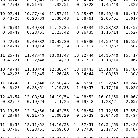
 0.47/43   0.51/61   1.32/51   0.25/28   1.45/43   1.32/
10.07/41  10.27/40  11.57/41  13.35/47  15.40/48  16.41/
 0.43/28   0.20/33   1.30/48   1.38/61   2.05/51   1.01/
 9.26/34   9.49/34  11.12/35  11.38/34  12.53/32  14.45/
 0.50/49   0.23/51   1.23/42   0.26/35   1.15/14   1.52/
 9.22/33   9.40/32  10.45/30  11.06/30  14.59/43  16.55/
 0.49/47   0.18/14   1.05/ 9   0.21/17   3.53/62   1.56/
11.25/49  11.47/49  13.01/47  13.22/44  14.35/40  15.41/
 0.41/21   0.22/48   1.14/30   0.21/17   1.13/10   1.06/
10.49/44  11.10/44  12.36/44  13.10/43  15.18/46  16.48/
 0.42/25   0.21/45   1.26/45   0.34/44   2.08/53   1.30/
11.14/48  11.37/48  12.56/45  14.05/50  15.22/47  18.24/
 0.43/28   0.23/51   1.19/38   1.09/57   1.17/16   3.02/
12.49/54  13.08/54  14.19/54  14.38/53  16.01/50  18.06/
 0.32/ 2   0.19/24   1.11/25   0.19/ 8   1.23/21   2.05/
13.13/56  13.34/56  14.43/55  15.08/54  17.12/55  17.55/
 3.23/64   0.21/45   1.09/20   0.25/28   2.04/50   0.43/
11.48/52  12.11/52  14.10/53  14.37/51  16.54/53  17.42/
 1.07/60   0.23/51   1.59/60   0.27/36   2.17/57   0.48/