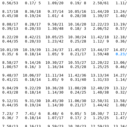
 0.56/53   0.17/ 5   1.09/20   0.19/ 8   2.50/61   1.11/
 8.17/18   8.36/18   9.37/14  10.05/16  11.44/20  13.24/
 0.45/38   0.19/24   1.01/ 4   0.28/38   1.39/37   1.40/
 8.08/17   8.28/17   9.58/21  10.16/20  12.22/23  13.19/
 0.39/13   0.20/33   1.30/48   0.18/ 3   2.06/52   0.57/
 8.22/20   8.42/21  10.05/25  10.30/24  11.42/18  12.18/
 0.44/35   0.20/33   1.23/42   0.25/28   1.12/ 9   0.36/
10.01/39  10.19/39  11.24/37  11.45/37  13.44/37  14.07/
 0.35/ 6   0.18/14   1.05/ 9   0.21/17   1.59/48
   0.23/
 8.58/27   9.14/26  10.30/27  10.55/27  12.20/22  13.06/
 1.00/57   0.16/ 3   1.16/34   0.25/28   1.25/25   0.46/
 9.48/37  10.06/37  11.11/34  11.42/36  13.13/34  14.27/
 0.41/21   0.18/14   1.05/ 9   0.31/40   1.31/33   1.14/
 9.04/29   9.22/29  10.36/28  11.00/28  12.40/29  13.12/
 0.43/28   0.18/14   1.14/30   0.24/25   1.40/38   0.32/
 9.12/31   9.31/30  10.45/30  11.06/30  12.50/31  13.58/
 0.44/35   0.19/24   1.14/30   0.21/17   1.44/42   1.08/
 7.23/ 7   7.41/ 6   8.48/ 6   9.05/ 5  10.30/ 7  12.17/
 0.36/ 7   0.18/14   1.07/17   0.17/ 2   1.25/25   1.47/
 7.58/13   8.16/13   9.59/23  10.20/23  12.59/33  13.24/