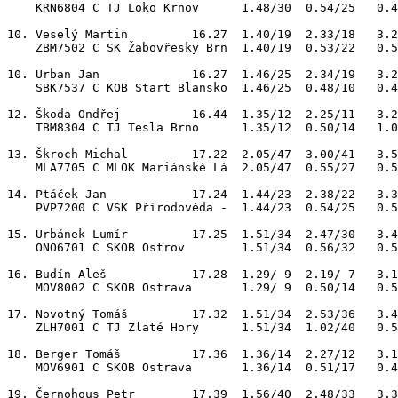
    KRN6804 C TJ Loko Krnov      1.48/30  0.54/25   0.4
10. Veselý Martin         16.27  1.40/19  2.33/18   3.2
    ZBM7502 C SK Žabovřesky Brn  1.40/19  0.53/22   0.5
10. Urban Jan             16.27  1.46/25  2.34/19   3.2
    SBK7537 C KOB Start Blansko  1.46/25  0.48/10   0.4
12. Škoda Ondřej          16.44  1.35/12  2.25/11   3.2
    TBM8304 C TJ Tesla Brno      1.35/12  0.50/14   1.0
13. Škroch Michal         17.22  2.05/47  3.00/41   3.5
    MLA7705 C MLOK Mariánské Lá  2.05/47  0.55/27   0.5
14. Ptáček Jan            17.24  1.44/23  2.38/22   3.3
    PVP7200 C VSK Přírodověda -  1.44/23  0.54/25   0.5
15. Urbánek Lumír         17.25  1.51/34  2.47/30   3.4
    ONO6701 C SKOB Ostrov        1.51/34  0.56/32   0.5
16. Budín Aleš            17.28  1.29/ 9  2.19/ 7   3.1
    MOV8002 C SKOB Ostrava       1.29/ 9  0.50/14   0.5
17. Novotný Tomáš         17.32  1.51/34  2.53/36   3.4
    ZLH7001 C TJ Zlaté Hory      1.51/34  1.02/40   0.5
18. Berger Tomáš          17.36  1.36/14  2.27/12   3.1
    MOV6901 C SKOB Ostrava       1.36/14  0.51/17   0.4
19. Černohous Petr        17.39  1.56/40  2.48/33   3.3