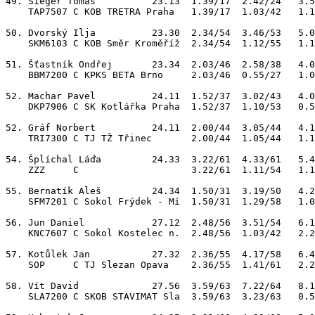
49. Sieger Tomáš          23.13  1.39/17  2.42/24   3.5
    TAP7507 C KOB TRETRA Praha   1.39/17  1.03/42   1.1
50. Dvorský Ilja          23.30  2.34/54  3.46/53   5.0
    SKM6103 C KOB Směr Kroměříž  2.34/54  1.12/55   1.1
51. Šťastník Ondřej       23.34  2.03/46  2.58/38   4.0
    BBM7200 C KPKS BETA Brno     2.03/46  0.55/27   1.0
52. Machar Pavel          24.11  1.52/37  3.02/43   4.0
    DKP7906 C SK Kotlářka Praha  1.52/37  1.10/53   0.5
52. Gráf Norbert          24.11  2.00/44  3.05/44   4.1
    TRI7300 C TJ TŽ Třinec       2.00/44  1.05/44   1.1
54. Šplíchal Láďa         24.33  3.22/61  4.33/61   5.4
    ZZZ     C                    3.22/61  1.11/54   1.1
55. Bernatík Aleš         24.34  1.50/31  3.19/50   4.2
    SFM7201 C Sokol Frýdek - Mí  1.50/31  1.29/58   1.0
56. Jun Daniel            27.12  2.48/56  3.51/54   6.1
    KNC7607 C Sokol Kostelec n.  2.48/56  1.03/42   2.2
57. Kotůlek Jan           27.32  2.36/55  4.17/58   6.4
    SOP     C TJ Slezan Opava    2.36/55  1.41/61   2.2
58. Vít David             27.56  3.59/63  7.22/64   8.1
    SLA7200 C SKOB STAVIMAT Sla  3.59/63  3.23/63   0.5