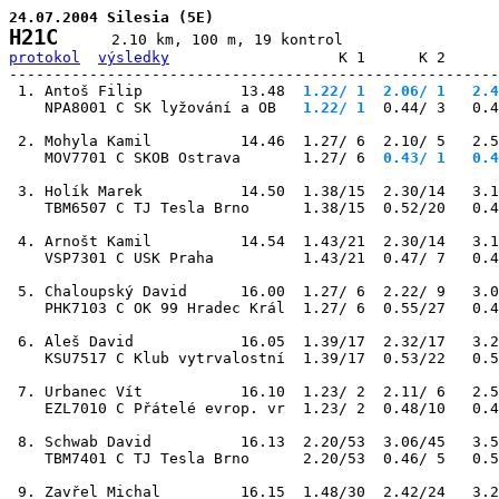
24.07.2004 Silesia (5E)
H21C
protokol
výsledky
                   K 1      K 2      
-------------------------------------------------------
 1. Antoš Filip           13.48
  1.22/ 1
  2.06/ 1
   2.4
    NPA8001 C SK lyžování a OB 
  1.22/ 1
  0.44/ 3   0.4
 2. Mohyla Kamil          14.46  1.27/ 6  2.10/ 5   2.5
    MOV7701 C SKOB Ostrava       1.27/ 6
  0.43/ 1
   0.4
 3. Holík Marek           14.50  1.38/15  2.30/14   3.1
    TBM6507 C TJ Tesla Brno      1.38/15  0.52/20   0.
 4. Arnošt Kamil          14.54  1.43/21  2.30/14   3.1
    VSP7301 C USK Praha          1.43/21  0.47/ 7   0.4
 5. Chaloupský David      16.00  1.27/ 6  2.22/ 9   3.0
    PHK7103 C OK 99 Hradec Král  1.27/ 6  0.55/27   0.4
 6. Aleš David            16.05  1.39/17  2.32/17   3.2
    KSU7517 C Klub vytrvalostní  1.39/17  0.53/22   0.5
 7. Urbanec Vít           16.10  1.23/ 2  2.11/ 6   2.5
    EZL7010 C Přátelé evrop. vr  1.23/ 2  0.48/10   0.4
 8. Schwab David          16.13  2.20/53  3.06/45   3.5
    TBM7401 C TJ Tesla Brno      2.20/53  0.46/ 5   0.5
 9. Zavřel Michal         16.15  1.48/30  2.42/24   3.2