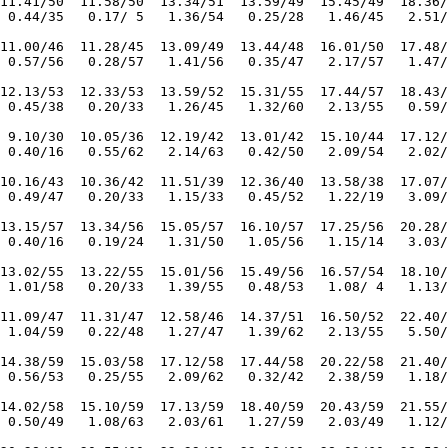
11.41/50  11.58/50  13.34/51  13.59/49  15.45/49  18.36/
 0.44/35   0.17/ 5   1.36/54   0.25/28   1.46/45   2.51/
11.00/46  11.28/45  13.09/49  13.44/48  16.01/50  17.48/
 0.57/56   0.28/57   1.41/56   0.35/47   2.17/57   1.47/
12.13/53  12.33/53  13.59/52  15.31/55  17.44/57  18.43/
 0.45/38   0.20/33   1.26/45   1.32/60   2.13/55   0.59/
 9.10/30  10.05/36  12.19/42  13.01/42  15.10/44  17.12/
 0.40/16   0.55/62   2.14/63   0.42/50   2.09/54   2.02/
10.16/43  10.36/42  11.51/39  12.36/40  13.58/38  17.07/
 0.49/47   0.20/33   1.15/33   0.45/52   1.22/19   3.09/
13.15/57  13.34/56  15.05/57  16.10/57  17.25/56  20.28/
 0.40/16   0.19/24   1.31/50   1.05/56   1.15/14   3.03/
13.02/55  13.22/55  15.01/56  15.49/56  16.57/54  18.10/
 1.01/58   0.20/33   1.39/55   0.48/53   1.08/ 4   1.13/
11.09/47  11.31/47  12.58/46  14.37/51  16.50/52  22.40/
 1.04/59   0.22/48   1.27/47   1.39/62   2.13/55   5.50/
14.38/59  15.03/58  17.12/58  17.44/58  20.22/58  21.40/
 0.56/53   0.25/55   2.09/62   0.32/42   2.38/59   1.18/
14.02/58  15.10/59  17.13/59  18.40/59  20.43/59  21.55/
 0.50/49   1.08/63   2.03/61   1.27/59   2.03/49   1.12/