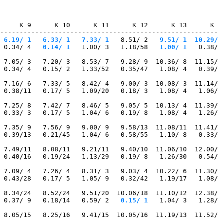
     K 9      K 10      K 11      K 12      K 13      K 
--------------------------------------------------------
 6.19/ 1
   6.33/ 1
   7.33/ 1
   8.51/ 2
   9.51/ 1
  10.29/
 0.34/ 4
   0.14/ 1
   1.00/ 3   1.18/58
   1.00/ 1
   0.38/
 7.05/ 3   7.20/ 3   8.53/ 7   9.28/ 9  10.36/ 8  11.15/
 0.34/ 4   0.15/ 2   1.33/52   0.35/47   1.08/ 4   0.39/
 7.16/ 6   7.33/ 5   8.42/ 4   9.00/ 3  10.08/ 3  11.14/
 0.38/11   0.17/ 5   1.09/20   0.18/ 3   1.08/ 4   1.06/
 7.25/ 8   7.42/ 7   8.46/ 5   9.05/ 5  10.13/ 4  11.39/
 0.33/ 3   0.17/ 5   1.04/ 6   0.19/ 8   1.08/ 4   1.26/
 7.35/ 9   7.56/ 9   9.00/ 9   9.58/13  11.08/11  11.41/
 0.39/13   0.21/45   1.04/ 6   0.58/55   1.10/ 8   0.33/
 7.49/11   8.08/11   9.21/11   9.40/10  11.06/10  12.00/
 0.40/16   0.19/24   1.13/29   0.19/ 8   1.26/30   0.54/
 7.09/ 4   7.26/ 4   8.31/ 3   9.03/ 4  10.22/ 6  11.30/
 0.43/28   0.17/ 5   1.05/ 9   0.32/42   1.19/17   1.08/
 8.34/24   8.52/24   9.51/20  10.06/18  11.10/12  12.38/
 0.37/ 9   0.18/14   0.59/ 2
   0.15/ 1
   1.04/ 3   1.28/
 8.05/15   8.25/16   9.41/15  10.05/16  11.19/13  11.52/