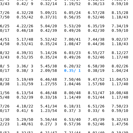
3/43   0.42/ 9   0.32/14   1.19/52   0.36/13   0.59/10  
7/26   4.32/28   5.09/21   6.05/24   6.57/28   8.15/28  
7/50   0.55/42   0.37/31   0.56/35   0.52/46   1.18/43  
6/25   4.22/26   5.04/20   5.53/20   6.35/19   7.34/19  
0/17   0.46/18   0.42/39   0.49/26   0.42/30   0.59/10  
4/51   5.17/48   5.52/42   7.00/41   7.44/38   9.02/37  
4/58   0.53/41   0.35/24   1.08/47   0.44/36   1.18/43  
8/32   4.39/31   5.14/26   6.03/23   6.55/27   8.12/27  
3/43   0.51/35   0.35/24   0.49/26   0.52/46   1.17/40  
8/ 5   3.36/ 3   5.45/38   6.20/32   6.58/30   8.02/26  
0/17   0.38/ 3   2.09/58
   0.35/ 1
   0.38/19   1.04/24  
8/32   5.19/49   6.46/48   7.50/46   9.47/52  11.04/53  
8/38   1.31/59   1.27/55   1.04/46   1.57/60   1.17/40  
1/56   6.13/54   6.46/48   8.00/48   8.51/47  10.08/48  
5/48   0.52/39   0.33/16   1.14/49   0.51/44   1.17/40  
7/26   4.18/22   5.41/34   6.18/31   6.51/26   7.50/23  
0/17   0.41/ 6   1.23/54   0.37/ 3   0.33/ 6   0.59/10  
1/30   5.29/50   5.56/44   6.53/40   7.45/39   9.32/43  
2/23   1.48/61   0.27/ 3   0.57/36   0.52/46   1.47/56  
5/52   5.32/51   6.21/47   7.21/44   8.01/40   9.19/39  