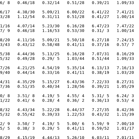
6/ 8   0.46/18   0.32/14   0.51/28   0.39/21   1.09/33  
6/17   4.38/30   5.09/21   6.00/22   6.41/22   7.41/21  
3/28   1.12/54   0.31/11   0.51/28   0.41/27   1.00/14  
1/16   4.07/14   5.23/30   6.16/28   6.47/23   7.47/22  
7/ 9   0.46/18   1.16/53   0.53/30   0.31/ 3   1.00/14  
8/20   4.11/16   5.09/21   5.50/18   6.27/18   7.24/15  
3/43   0.43/12   0.58/48   0.41/11   0.37/16   0.57/ 7  
5/38   4.44/36   5.13/25   6.16/28   7.07/31   8.16/29  
5/32   0.49/28   0.29/ 5   1.03/44   0.51/44   1.09/33  
7/26   4.21/25   4.54/19   5.35/14   6.13/13   7.16/13  
9/40   0.44/14   0.33/16   0.41/11   0.38/19   1.03/20  
4/31   4.35/29   5.15/27   6.43/36   7.22/33   8.27/31  
7/36   0.51/35   0.40/34   1.28/56   0.39/21   1.05/29  
0/ 8   3.51/ 8   4.19/ 5   4.55/ 4   5.31/ 5   6.24/ 3  
1/22   0.41/ 6   0.28/ 4   0.36/ 2   0.36/13   0.53/ 4 
8/32   4.43/34   5.22/28   6.44/37   7.27/35   8.42/36  
5/32   0.55/42   0.39/33   1.22/53   0.43/32   1.15/39  
2/ 9   3.50/ 7   4.19/ 5   5.00/ 6   5.59/ 9   7.00/10  
5/ 5   0.38/ 3   0.29/ 5   0.41/11   0.59/52   1.01/17  
8/29   4.15/19   4.44/13   5.26/10   6.03/11   7.01/11  