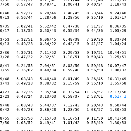
7/50   0.57/47   0.49/41   1.00/41   0.40/24   1.18/43  
6/40   4.52/37   6.20/46   7.48/45   8.23/44   9.24/40  
9/13   0.56/44   1.28/56   1.28/56   0.35/10   1.01/17  
9/35   5.02/41   5.52/42   6.47/38   7.31/37   8.36/35  
0/17   1.13/55   0.50/43   0.55/34   0.44/36   1.05/29  
3/53   5.32/51   6.06/45   6.48/39   7.29/36   8.33/34  
9/13   0.49/28   0.34/22   0.42/15   0.41/27   1.04/24  
2/36   4.39/31   7.11/52   8.29/53   9.19/51  10.44/51  
3/28   0.47/22   2.32/61   1.18/51   0.50/43   1.25/51  
8/41   6.24/55   7.04/51   8.03/50   8.59/48  10.07/47  
1/55   2.26/62   0.40/34   0.59/40   0.56/50   1.08/32  
9/48   5.08/43   5.46/40   8.01/49   8.36/45  10.31/49  
3/43   0.49/28   0.38/32   2.15/59   0.35/10   1.55/58  
4/23   4.22/26   7.35/54   8.33/54  11.26/57  12.17/56  
2/23   0.48/24   3.13/63   0.58/37   2.53/61
   0.51/ 1
  
9/48   5.08/43   5.44/37   7.12/43   8.20/43   9.50/44  
0/42   0.49/28   0.36/28   1.28/56   1.08/57   1.30/53  
8/55   6.26/56   7.15/53   8.16/51   9.11/50  10.41/50  
7/50   1.08/52   0.49/41   1.01/42   0.55/49   1.30/53  