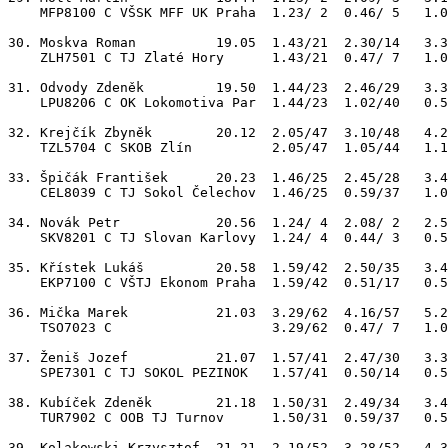
    MFP8100 C VŠSK MFF UK Praha  1.23/ 2  0.46/ 5   1.0
30. Moskva Roman          19.05  1.43/21  2.30/14   3.3
    ZLH7501 C TJ Zlaté Hory      1.43/21  0.47/ 7   1.0
31. Odvody Zdeněk         19.50  1.44/23  2.46/29   3.3
    LPU8206 C OK Lokomotiva Par  1.44/23  1.02/40   0.5
32. Krejčík Zbyněk        20.12  2.05/47  3.10/48   4.2
    TZL5704 C SKOB Zlín          2.05/47  1.05/44   1.1
33. Špičák František      20.23  1.46/25  2.45/28   3.4
    CEL8039 C TJ Sokol Čelechov  1.46/25  0.59/37   1.0
34. Novák Petr            20.56  1.24/ 4  2.08/ 2   2.5
    SKV8201 C TJ Slovan Karlovy  1.24/ 4  0.44/ 3   0.5
35. Křístek Lukáš         20.58  1.59/42  2.50/35   3.4
    EKP7100 C VŠTJ Ekonom Praha  1.59/42  0.51/17   0.5
36. Mička Marek           21.03  3.29/62  4.16/57   5.2
    TSO7023 C                    3.29/62  0.47/ 7   1.0
37. Ženiš Jozef           21.07  1.57/41  2.47/30   3.3
    SPE7301 C TJ SOKOL PEZINOK   1.57/41  0.50/14   0.5
38. Kubíček Zdeněk        21.18  1.50/31  2.49/34   3.4
    TUR7902 C OOB TJ Turnov      1.50/31  0.59/37   0.5
39. Kolakowski Krzysztof  21.21  2.19/52  3.28/52   4.3