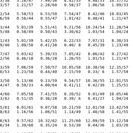
5/38   5.16/47   7.44/56   8.42/55   9.48/53  10.57/52  
3/57   1.21/57   2.28/60   0.58/37   1.06/56   1.09/33  
2/54   5.58/53   6.53/50   7.54/47   8.42/46  10.03/45  
6/59   0.56/44   0.55/47   1.01/42   0.48/41   1.21/47  
3/44   5.01/39   5.51/41   9.21/56  10.24/54  11.28/54  
5/48   0.58/49   0.50/43   3.30/62   1.03/54   1.04/24  
1/43   5.01/39   5.42/35   6.22/33   7.07/31   8.30/33  
9/40   1.00/50   0.41/38   0.40/ 8   0.45/39   1.23/49  
7/47   5.03/42   5.39/33   7.05/42   8.06/42   9.27/42  
2/56   0.46/18   0.36/28   1.26/55   1.01/53   1.21/47  
3/59   7.06/59   7.50/57  10.05/58  10.38/56  12.35/57  
0/53   1.23/58   0.44/40   2.15/59   0.33/ 6   1.57/59  
3/50   5.13/46   9.13/59   9.54/57  10.36/55  12.01/55  
4/47   0.50/33   4.00/64   0.41/11   0.42/30   1.25/51  
4/60   7.05/58   7.41/55   8.20/52   9.01/49  10.05/46  
3/62   0.51/35   0.36/28   0.39/ 6   0.41/27   1.04/24  
5/61   8.01/61   9.07/58  10.21/59  12.01/58  13.42/59  
8/63   1.16/56   1.06/51   1.14/49   1.40/58   1.41/55  
8/63   9.57/62  10.32/62  11.25/60  12.09/59  13.12/58  
6/34   1.39/60   0.35/24   0.53/30   0.44/36   1.03/20  