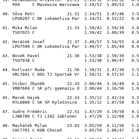
    PO4     C Mazowsze Warszawa  2.19/52  1.09/52   1.0
40. Sůva Petr             21.31  2.14/51  3.07/46   3.5
    LPU8207 C OK Lokomotiva Par  2.14/51  0.53/22   0.4
41. Mika Milan            21.33  1.59/42  2.59/39   3.4
    TSO7025 C                    1.59/42  1.00/39   0.5
42. Horáček Josef         21.37  2.49/57  3.54/55   4.4
    LPU7509 C OK Lokomotiva Par  2.49/57  1.05/44   0.4
43. Nosek Pavel           21.38  1.53/38  2.59/39   3.5
    TSO7038 C                    1.53/38  1.06/47   0.5
44. Kutlvašr Ruda         21.56  1.50/31  2.47/30   3.5
    VRL7601 C OOS TJ Spartak Vr  1.50/31  0.57/35   1.1
45. Stibor Zbyněk         22.33  2.00/44  3.16/49   4.1
    VRB7604 C SK při gymnáziu O  2.00/44  1.16/56   1.0
45. Marek Hájek           22.33  1.35/12  2.42/24   3.3
    KYL6800 C SK SP Kylešovice   1.35/12  1.07/50   0.5
47. Sudre Frédéric        22.51  1.47/29  3.19/50   4.1
    LJN6700 C TJ LIAZ Jablonec   1.47/29  1.32/60   1.0
48. Macháček Milan        23.03  3.05/59  4.11/56   5.1
    CHC7701 C KOB Choceň         3.05/59  1.06/47   1.0