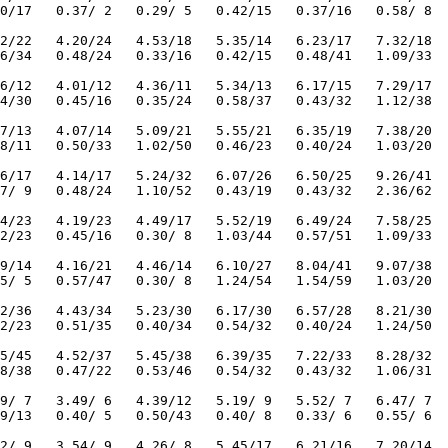
0/17   0.37/ 2   0.29/ 5   0.42/15   0.37/16   0.58/ 8  
2/22   4.20/24   4.53/18   5.35/14   6.23/17   7.32/18  
6/34   0.48/24   0.33/16   0.42/15   0.48/41   1.09/33  
6/12   4.01/12   4.36/11   5.34/13   6.17/15   7.29/17  
4/30   0.45/16   0.35/24   0.58/37   0.43/32   1.12/38  
7/13   4.07/14   5.09/21   5.55/21   6.35/19   7.38/20  
8/11   0.50/33   1.02/50   0.46/23   0.40/24   1.03/20  
6/17   4.14/17   5.24/32   6.07/26   6.50/25   9.26/41  
7/ 9   0.48/24   1.10/52   0.43/19   0.43/32   2.36/62  
4/23   4.19/23   4.49/17   5.52/19   6.49/24   7.58/25  
2/23   0.45/16   0.30/ 8   1.03/44   0.57/51   1.09/33  
9/14   4.16/21   4.46/14   6.10/27   8.04/41   9.07/38  
5/ 5   0.57/47   0.30/ 8   1.24/54   1.54/59   1.03/20  
2/36   4.43/34   5.23/30   6.17/30   6.57/28   8.21/30  
2/23   0.51/35   0.40/34   0.54/32   0.40/24   1.24/50  
5/45   4.52/37   5.45/38   6.39/35   7.22/33   8.28/32  
8/38   0.47/22   0.53/46   0.54/32   0.43/32   1.06/31  
9/ 7   3.49/ 6   4.39/12   5.19/ 9   5.52/ 7   6.47/ 7  
9/13   0.40/ 5   0.50/43   0.40/ 8   0.33/ 6   0.55/ 6  
2/ 9   3.54/ 9   4.26/ 8   5.45/17   6.21/16   7.20/14  