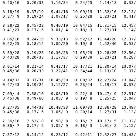
 0.40/16   0.20/33   1.16/34   0.24/25   1.14/13   0.33/
 8.18/19   8.37/19   9.44/18  10.09/19  11.32/16  12.13/
 0.37/ 9   0.19/24   1.07/17   0.25/28   1.23/21   0.41/
 8.28/22   8.45/22   9.46/19  10.04/15  11.31/15  12.45/
 0.41/21   0.17/ 5   1.01/ 4   0.18/ 3   1.27/31   1.14/
 8.06/16   8.24/15   9.33/13   9.52/12  11.44/20  12.37/
 0.42/25   0.18/14   1.09/20   0.19/ 8   1.52/46   0.53/
 8.59/28   9.19/28  10.36/28  11.05/29  12.28/25  12.56/
 0.43/28   0.20/33   1.17/37   0.29/39   1.23/21   0.28/
 8.01/14   8.21/14   9.43/17  10.17/21  11.30/14  13.07/
 0.45/38   0.20/33   1.22/41   0.34/44   1.13/10   1.37/
 9.14/32   9.33/31  10.45/30  11.08/32  12.27/24  13.04/
 0.47/43   0.19/24   1.12/27   0.23/24   1.19/17   0.37/
 7.09/ 4   7.58/10   9.03/10   9.22/ 8  10.47/ 9  12.51/
  0.45/38   0.49/60   1.05/ 9   0.19/ 8   1.25/25   2.04/
 9.27/35   9.44/33  10.49/33  11.09/33  12.36/28  13.49/
 0.45/38   0.17/ 5   1.05/ 9   0.20/14   1.27/31   1.13/
 7.36/10   7.53/ 8   8.58/ 8   9.16/ 7  10.17/ 5  11.32/
 0.36/ 7   0.17/ 5   1.05/ 9   0.18/ 3   1.01/ 2   1.15/
 7.57/12   8.14/12   9.23/12   9.42/11  12.32/27  13.43/