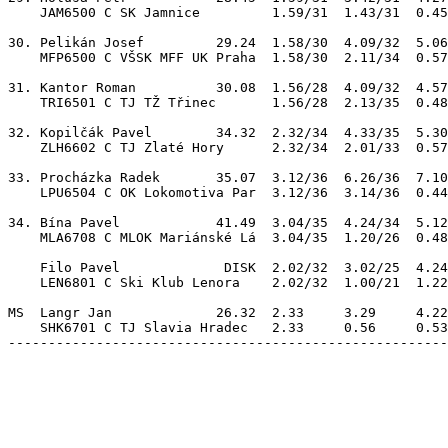
    JAM6500 C SK Jamnice         1.59/31  1.43/31  0.45
30. Pelikán Josef         29.24  1.58/30  4.09/32  5.06
    MFP6500 C VŠSK MFF UK Praha  1.58/30  2.11/34  0.57
31. Kantor Roman          30.08  1.56/28  4.09/32  4.57
    TRI6501 C TJ TŽ Třinec       1.56/28  2.13/35  0.48
32. Kopilčák Pavel        34.32  2.32/34  4.33/35  5.30
    ZLH6602 C TJ Zlaté Hory      2.32/34  2.01/33  0.57
33. Procházka Radek       35.07  3.12/36  6.26/36  7.10
    LPU6504 C OK Lokomotiva Par  3.12/36  3.14/36  0.44
34. Bína Pavel            41.49  3.04/35  4.24/34  5.12
    MLA6708 C MLOK Mariánské Lá  3.04/35  1.20/26  0.48
    Filo Pavel             DISK  2.02/32  3.02/25  4.24
    LEN6801 C Ski Klub Lenora    2.02/32  1.00/21  1.22
MS  Langr Jan             26.32  2.33     3.29     4.22
    SHK6701 C TJ Slavia Hradec   2.33     0.56     0.53
-------------------------------------------------------