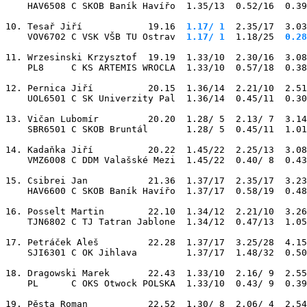
    HAV6508 C SKOB Baník Havířo  1.35/13  0.52/16  0.39
10. Tesař Jiří            19.16
  1.17/ 1
  2.35/17  3.03
    VOV6702 C VSK VŠB TU Ostrav
  1.17/ 1
  1.18/25
  0.28
11. Wrzesinski Krzysztof  19.19  1.33/10  2.30/16  3.08
    PL8     C KS ARTEMIS WROCLA  1.33/10  0.57/18  0.38
12. Pernica Jiří          20.15  1.36/14  2.21/10  2.5
    UOL6501 C SK Univerzity Pal  1.36/14  0.45/11  0.30
13. Vičan Lubomír         20.20  1.28/ 5  2.13/ 7  3.14
    SBR6501 C SKOB Bruntál       1.28/ 5  0.45/11  1.01
14. Kadaňka Jiří          20.22  1.45/22  2.25/13  3.08
    VMZ6008 C DDM Valašské Mezi  1.45/22  0.40/ 8  0.43
15. Csibrei Jan           21.36  1.37/17  2.35/17  3.23
    HAV6600 C SKOB Baník Havířo  1.37/17  0.58/19  0.48
16. Posselt Martin        22.10  1.34/12  2.21/10  3.26
    TJN6802 C TJ Tatran Jablone  1.34/12  0.47/13  1.05
17. Petráček Aleš         22.28  1.37/17  3.25/28  4.15
    SJI6301 C OK Jihlava         1.37/17  1.48/32  0.50
18. Dragowski Marek       22.43  1.33/10  2.16/ 9  2.55
    PL      C OKS Otwock POLSKA  1.33/10  0.43/ 9  0.39
19. Pěsta Roman           22.52  1.30/ 8  2.06/ 4  2.54