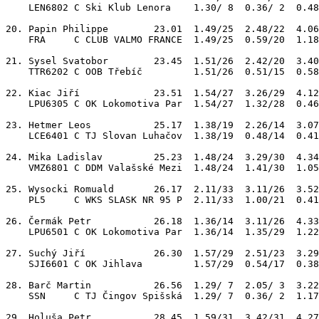
    LEN6802 C Ski Klub Lenora    1.30/ 8  0.36/ 2  0.48
20. Papin Philippe        23.01  1.49/25  2.48/22  4.06
    FRA     C CLUB VALMO FRANCE  1.49/25  0.59/20  1.18
21. Sysel Svatobor        23.45  1.51/26  2.42/20  3.40
    TTR6202 C OOB Třebíč         1.51/26  0.51/15  0.58
22. Kiac Jiří             23.51  1.54/27  3.26/29  4.12
    LPU6305 C OK Lokomotiva Par  1.54/27  1.32/28  0.46
23. Hetmer Leos           25.17  1.38/19  2.26/14  3.07
    LCE6401 C TJ Slovan Luhačov  1.38/19  0.48/14  0.41
24. Mika Ladislav         25.23  1.48/24  3.29/30  4.34
    VMZ6801 C DDM Valašské Mezi  1.48/24  1.41/30  1.05
25. Wysocki Romuald       26.17  2.11/33  3.11/26  3.52
    PL5     C WKS SLASK NR 95 P  2.11/33  1.00/21  0.41
26. Čermák Petr           26.18  1.36/14  3.11/26  4.33
    LPU6501 C OK Lokomotiva Par  1.36/14  1.35/29  1.22
27. Suchý Jiří            26.30  1.57/29  2.51/23  3.29
    SJI6601 C OK Jihlava         1.57/29  0.54/17  0.38
28. Barč Martin           26.56  1.29/ 7  2.05/ 3  3.22
    SSN     C TJ Čingov Spišská  1.29/ 7  0.36/ 2  1.17
29. Holuša Petr           28.45  1.59/31  3.42/31  4.27