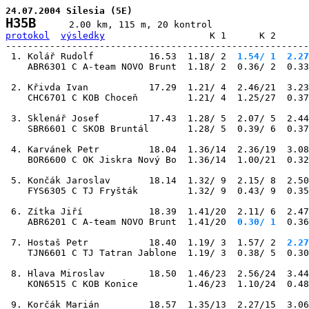
24.07.2004 Silesia (5E)
H35B
protokol
výsledky
                   K 1      K 2      
-------------------------------------------------------
 1. Kolář Rudolf          16.53  1.18/ 2
  1.54/ 1
  2.27
    ABR6301 C A-team NOVO Brunt  1.18/ 2  0.36/ 2  0.33
 2. Křivda Ivan           17.29  1.21/ 4  2.46/21  3.23
    CHC6701 C KOB Choceň         1.21/ 4  1.25/27  0.3
 3. Sklenář Josef         17.43  1.28/ 5  2.07/ 5  2.44
    SBR6601 C SKOB Bruntál       1.28/ 5  0.39/ 6  0.37
 4. Karvánek Petr         18.04  1.36/14  2.36/19  3.08
    BOR6600 C OK Jiskra Nový Bo  1.36/14  1.00/21  0.32
 5. Končák Jaroslav       18.14  1.32/ 9  2.15/ 8  2.50
    FYS6305 C TJ Fryšták         1.32/ 9  0.43/ 9  0.35
 6. Zítka Jiří            18.39  1.41/20  2.11/ 6  2.47
    ABR6201 C A-team NOVO Brunt  1.41/20
  0.30/ 1
  0.36
 7. Hostaš Petr           18.40  1.19/ 3  1.57/ 2
  2.27
    TJN6601 C TJ Tatran Jablone  1.19/ 3  0.38/ 5  0.30
 8. Hlava Miroslav        18.50  1.46/23  2.56/24  3.44
    KON6515 C KOB Konice         1.46/23  1.10/24  0.48
 9. Korčák Marián         18.57  1.35/13  2.27/15  3.06