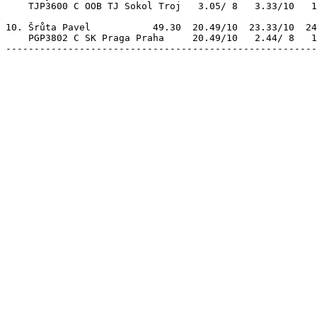
    TJP3600 C OOB TJ Sokol Troj   3.05/ 8   3.33/10   1
10. Šrůta Pavel           49.30  20.49/10  23.33/10  24
    PGP3802 C SK Praga Praha     20.49/10   2.44/ 8   1
-------------------------------------------------------