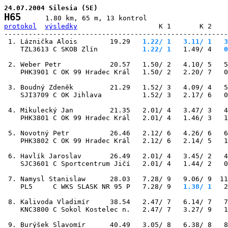
24.07.2004 Silesia (5E)
H65
protokol
výsledky
                    K 1       K 2    
-------------------------------------------------------
 1. Láznička Alois        19.29
   1.22/ 1
   3.11/ 1
   3
    TZL3613 C SKOB Zlín        
   1.22/ 1
   1.49/ 4
   0
 2. Weber Petr            20.57   1.50/ 2   4.10/ 5   5
    PHK3901 C OK 99 Hradec Král   1.50/ 2   2.20/ 7   0
 3. Boudný Zdeněk         21.29   1.52/ 3   4.09/ 4   5
    SJI3709 C OK Jihlava          1.52/ 3   2.17/ 6   0
 4. Mikulecký Jan         21.35   2.01/ 4   3.47/ 3   4
    PHK3801 C OK 99 Hradec Král   2.01/ 4   1.46/ 3   1
 5. Novotný Petr          26.46   2.12/ 6   4.26/ 6   6
    PHK3802 C OK 99 Hradec Král   2.12/ 6   2.14/ 5   1
 6. Havlík Jaroslav       26.49   2.01/ 4   3.45/ 2   4
    SJC3601 C Sportcentrum Jičí   2.01/ 4   1.44/ 2   0
 7. Namysl Stanislaw      28.03   7.28/ 9   9.06/ 9  11
    PL5     C WKS SLASK NR 95 P   7.28/ 9
   1.38/ 1
   2
 8. Kalivoda Vladimír     38.54   2.47/ 7   6.14/ 7   7
    KNC3800 C Sokol Kostelec n.   2.47/ 7   3.27/ 9   1
 9. Burýšek Slavomír      40.49   3.05/ 8   6.38/ 8   8