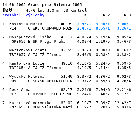
14.08.2005 Grand prix Silesia 2005
D20
protokol
výsledky
                 K 1     K 2      K 3
-------------------------------------------------------
1. Kosinska Maria        40.39
  2.45/1
  3.40/1
   7.06/1
   P14     C WKS GRUNWALD POZN
  2.45/1
  0.55/1
   3.26/1
2. Masopustová Eliška    43.17  4.00/4  5.19/4   9.05/4
   PGP8656 B SK Praga Praha     4.00/4  1.19/5   3.46/3
3. Martynková Aneta      43.55  3.40/3  4.38/3   8.16/2
   TRI8657 A TJ TŽ Třinec       3.40/3  0.58/2   3.38/2
4. Kantorová Lucie       49.10  4.10/5  5.24/5   9.59/5
   TRI8654 A TJ TŽ Třinec       4.10/5  1.14/4   4.35/5
5. Wysocka Malwina       51.49  3.37/2  4.36/2   9.02/3
   PO5     C SLASK ORIENTEERIN  3.37/2  0.59/3   4.26/4
6. Deck Anna             62.17  5.24/6  7.04/6  12.21/6
   PL2     C OTWOCKI KLUB SPOR  5.24/6  1.40/7   5.17/7
7. Najbrtová Veronika    63.02  6.19/7  7.39/7  12.42/7
   VMZ8658 C DDM Valašské Mezi  6.19/7  1.20/6   5.03/6
-------------------------------------------------------