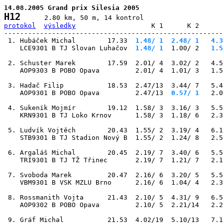
14.08.2005 Grand prix Silesia 2005
H12
protokol
výsledky
                   K 1      K 2      
-------------------------------------------------------
 1. Hubáček Michal        17.33
  1.48/ 1
  2.48/ 1
   4.3
    LCE9301 B TJ Slovan Luhačov
  1.48/ 1
  1.00/ 2
   1.5
 2. Schuster Marek        17.59  2.01/ 4  3.02/ 2   4.5
    AOP9303 B POBO Opava         2.01/ 4  1.01/ 3   1.5
 3. Hadač Filip           18.53  2.47/13  3.44/ 7   5.4
    AOP9301 B POBO Opava         2.47/13
  0.57/ 1
   2.0
 4. Sukeník Mojmír        19.12  1.58/ 3  3.16/ 3   5.5
    KRN9301 B TJ Loko Krnov      1.58/ 3  1.18/ 6   2.3
 5. Ludvík Vojtěch        20.43  1.55/ 2  3.19/ 4   6.1
    STB9301 B TJ Stadion Nový B  1.55/ 2  1.24/ 8   2.5
 6. Argaláš Michal        20.45  2.19/ 7  3.40/ 6   5.5
    TRI9301 B TJ TŽ Třinec       2.19/ 7  1.21/ 7   2.1
 7. Svoboda Marek         20.47  2.16/ 6  3.20/ 5   5.5
    VBM9301 B VSK MZLU Brno      2.16/ 6  1.04/ 4   2.3
 8. Rossmanith Vojta      21.43  2.10/ 5  4.31/ 9   6.5
    AOP9302 B POBO Opava         2.10/ 5  2.21/14   2.2
 9. Gráf Michal           21.53  4.02/19  5.10/13   7.1