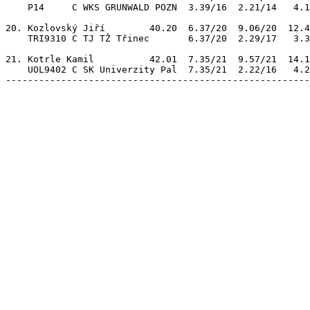
    P14     C WKS GRUNWALD POZN  3.39/16  2.21/14   4.1
20. Kozlovský Jiří        40.20  6.37/20  9.06/20  12.4
    TRI9310 C TJ TŽ Třinec       6.37/20  2.29/17   3.3
21. Kotrle Kamil          42.01  7.35/21  9.57/21  14.1
    UOL9402 C SK Univerzity Pal  7.35/21  2.22/16   4.2
-------------------------------------------------------