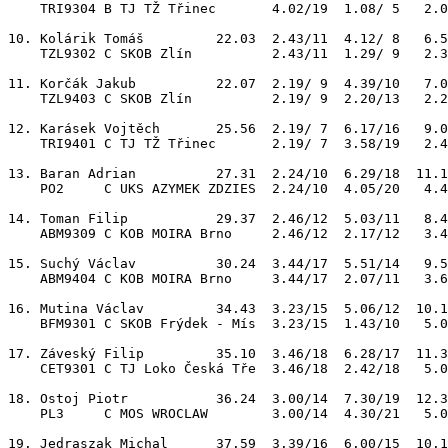
    TRI9304 B TJ TŽ Třinec       4.02/19  1.08/ 5   2.0
10. Kolárik Tomáš         22.03  2.43/11  4.12/ 8   6.5
    TZL9302 C SKOB Zlín          2.43/11  1.29/ 9   2.3
11. Korčák Jakub          22.07  2.19/ 9  4.39/10   7.0
    TZL9403 C SKOB Zlín          2.19/ 9  2.20/13   2.2
12. Karásek Vojtěch       25.56  2.19/ 7  6.17/16   9.0
    TRI9401 C TJ TŽ Třinec       2.19/ 7  3.58/19   2.4
13. Baran Adrian          27.31  2.24/10  6.29/18  11.1
    PO2     C UKS AZYMEK ZDZIES  2.24/10  4.05/20   4.4
14. Toman Filip           29.37  2.46/12  5.03/11   8.4
    ABM9309 C KOB MOIRA Brno     2.46/12  2.17/12   3.4
15. Suchý Václav          30.24  3.44/17  5.51/14   9.5
    ABM9404 C KOB MOIRA Brno     3.44/17  2.07/11   3.6
16. Mutina Václav         34.43  3.23/15  5.06/12  10.1
    BFM9301 C SKOB Frýdek - Mís  3.23/15  1.43/10   5.0
17. Záveský Filip         35.10  3.46/18  6.28/17  11.3
    CET9301 C TJ Loko Česká Tře  3.46/18  2.42/18   5.0
18. Ostoj Piotr           36.24  3.00/14  7.30/19  12.3
    PL3     C MOS WROCLAW        3.00/14  4.30/21   5.0
19. Jedraszak Michal      37.59  3.39/16  6.00/15  10.1