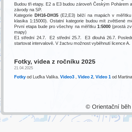
Budou tři etapy. E2 a E3 budou zároveň Českým Pohárem 
závody na SP.
Kategorie
DH16-DH35
(E2,E3) běží na mapách v měřítk
klasika 1:15000). Ostatní kategorie budou mít zvětšené m
První etapa bude pro všechny na měřítku
1:5000
(prostá zv
mapy)
E1 střední 24.7. E2 střední 25.7. E3 dlouhá 26.7. Posled
startovat intervalově. V žactvu možnost vyběhnutí licence A.
Fotky, videa z ročníku 2025
21.04.2025
Fotky
od Luďka Valíka.
Video3
,
Video 2
,
Video 1
od Martina
© Orientační bě