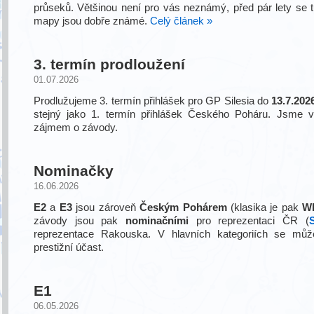
průseků. Většinou není pro vás neznámý, před pár lety se tu
mapy jsou dobře známé.
Celý článek »
3. termín prodloužení
01.07.2026
Prodlužujeme 3. termín přihlášek pro GP Silesia do
13.7.202
stejný jako 1. termín přihlášek Českého Poháru. Jsme v
zájmem o závody.
Nominačky
16.06.2026
E2
a
E3
jsou zároveň
Českým Pohárem
(klasika je pak
W
závody jsou pak
nominačními
pro reprezentaci ČR (
reprezentace Rakouska. V hlavních kategoriích se můž
prestižní účast.
E1
06.05.2026