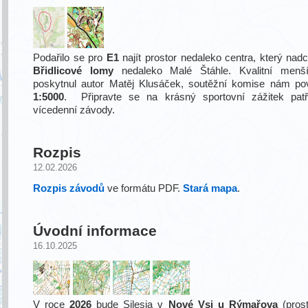
Podařilo se pro
E1
najít prostor nedaleko centra, který na
Břidlicové lomy
nedaleko Malé Štáhle. Kvalitní men
poskytnul autor Matěj Klusáček, soutěžní komise nám po
1:5000
. Připravte se na krásný sportovní zážitek patř
vícedenní závody.
Rozpis
12.02.2026
Rozpis závodů
ve formátu PDF.
Stará mapa
.
Úvodní informace
16.10.2025
V roce
2026
bude Silesia v
Nové Vsi u Rýmařova
(pros