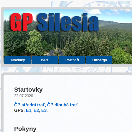
Novinky
WRE
Partneři
Embargo
Startovky
22.07.2026
ČP střední trať,
ČP dlouhá trať
.
GPS
:
E1
,
E2
,
E3
.
Pokyny