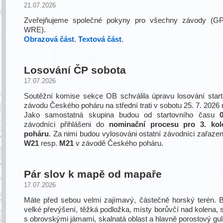
21.07.2026
Zveřejňujeme společné pokyny pro všechny závody (GP 
WRE).
Obrazová část
.
Textová část
.
Losování ČP sobota
17.07.2026
Soutěžní komise sekce OB schválila úpravu losování start
závodu Českého poháru na střední trati v sobotu 25. 7. 2026
Jako samostatná skupina budou od startovního času
závodníci přihlášeni do
nominační procesu pro 3. kol
poháru
. Za nimi budou vylosováni ostatní závodníci zařazen
W21
resp.
M21
v závodě Českého poháru.
Pár slov k mapě od mapaře
17.07.2026
Máte před sebou velmi zajímavý, částečně horský terén. Ba
velké převýšení, těžká podložka, místy borůvčí nad kolena, st
s obrovskými jámami, skalnatá oblast a hlavně porostový gul